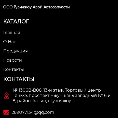
ООО Гуанчжоу Авэй Автозапчасти
КАТАЛОГ
Главная
О Нас
Продукция
Новости
Контакты
КОНТАКТЫ
№ 1306B-B08, 13-й этаж, Торговый центр

Тяньхэ, проспект Чжуншань западный № 6 и
8, район Тяньхэ, г.Гуанчжоу

289077134@qq.com