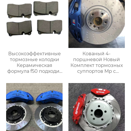
Высокоэффективные
Кованый 4-
тормозные колодки
поршневой Новый
Керамическая
Комплект тормозных
формула f50 подходит
суппортов Mp с
для всех
кронштейнами,
модифицированных
Дисками и колодками
суппортов
для Автоматической
тормозной системы
Bmw Серии G