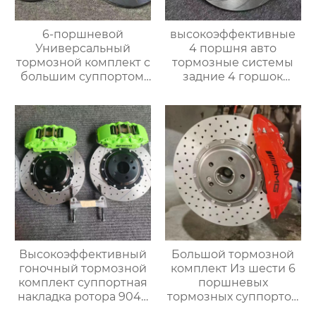
6-поршневой
высокоэффективные
Универсальный
4 поршня авто
тормозной комплект с
тормозные системы
большим суппортом,
задние 4 горшок
19-дюймовые колеса,
тормозной суппорт
Переднее колесо для
9202 для nissan 300zx
Range Rover,
350z 370z большой
Специальный
тормозной комплект
тормозной комплект
Высокоэффективный
Большой тормозной
гоночный тормозной
комплект Из шести 6
комплект суппортная
поршневых
накладка ротора 9040
тормозных суппортов
с 6 поршнями
AMG 6 Новый 6