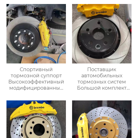
Подходит для BMW,
поршневой
Mercedes, Audi
модифицированный
гоночный тормозной
суппорт C63
Спортивный
Поставщик
тормозной суппорт
автомобильных
Высокоэффективный
тормозных систем
модифицированный
Большой комплект
большой тормозной
тормозных суппортов
комплект 19Z
18Z 4pot Суппорт
Гоночные задние 4
заднего тормоза
поршня Тормозной
Подходит для Toyota,
суппорт BMW Audi
Audi, Honda,
Benz
Volkswagen, Infiniti