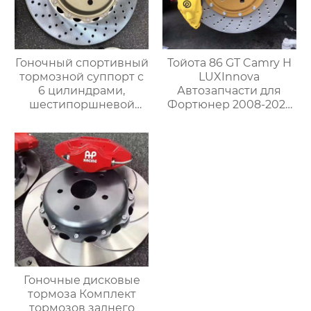
Гоночный спортивный
Тойота 86 GT Camry H
тормозной суппорт с
LUXInnova
6 цилиндрами,
Автозапчасти для
шестипоршневой
Фортюнер 2008-2023
тормозной суппорт
на заказ Большой
V6, изготовленный на
тормозной суппорт
заказ, Большой
TSLF50 с 4POT и
тормозной комплект
комплектом роторных
дисков
Гоночные дисковые
тормоза Комплект
тормозов заднего