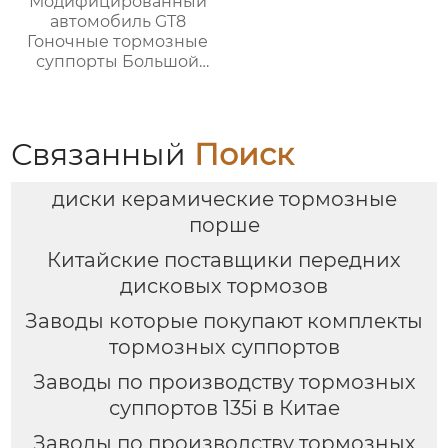
Модифицированный
автомобиль GT8
Гоночные тормозные
суппорты Большой
тормозной комплект с
8-дюймовым
тормозным
суппортом для дисков
Связанный
Поиск
19 дюймов
диски керамические тормозные
порше
Китайские поставщики передних
дисковых тормозов
Заводы которые покупают комплекты
тормозных суппортов
Заводы по производству тормозных
суппортов 135i в Китае
Заводы по производству тормозных