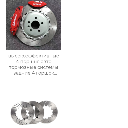
передний 10-
E92
поршневой тормоз
большой комплект
высокоэффективные
4 поршня авто
тормозные системы
задние 4 горшок
тормозной суппорт
9202 для nissan 300zx
350z 370z большой
тормозной комплект