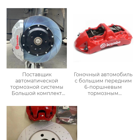
19-дюймовые колеса,
суппортом,замены
Переднее колесо для
трубок, модернизация
Range Rover,
для повышения
Специальный
эффективности
тормозной комплект
торможения
Поставщик
Гоночный автомобиль
автоматической
с большим передним
тормозной системы
6-поршневым
Большой комплект
тормозным
тормозных суппортов
суппортом gt6 в
18Z с 6-дюймовым
комплекте，Подходит
передним и задним
для Mercedes-Benz
тормозным
GLE w166 w167 S450
суппортом для Toyota
S350 S600
audi Honda VW Infiniti