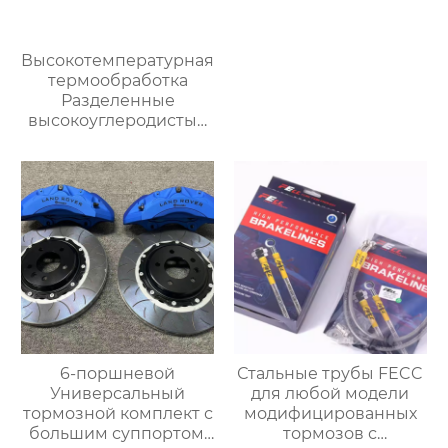
Высокотемпературная
термообработка
Разделенные
высокоуглеродистые
диски тормозной диск
Модифицированные
тормозные диски
автомобиля Подходит
для
модифицированных
суппортов
6-поршневой
Стальные трубы FECC
Универсальный
для любой модели
тормозной комплект с
модифицированных
большим суппортом,
тормозов с