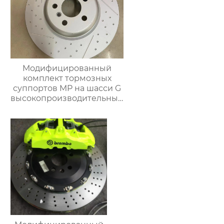
Модифицированный
комплект тормозных
суппортов MP на шасси G
высокопроизводительный
комплект задних
тормозов тормозной
суппорт для BMW серии
g38 g30 g12 g02