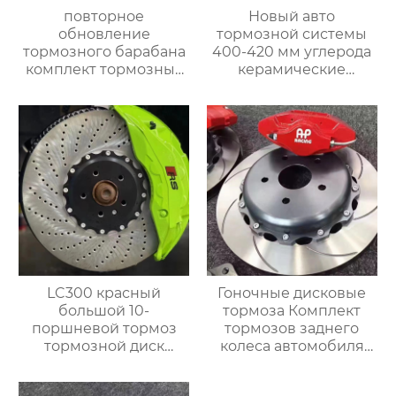
повторное
Новый авто
обновление
тормозной системы
тормозного барабана
400-420 мм углерода
комплект тормозных
керамические
суппортов 19z для
тормозные диски
mercedes gle g
комплект с большой
универсал
тормозной суппорт
автомобиль vitz
автомобиль Toyota
подержанный
автомобиль vitz
LC300 красный
Гоночные дисковые
большой 10-
тормоза Комплект
поршневой тормоз
тормозов заднего
тормозной диск
колеса автомобиля
420×40 мм комплект
7700 для BMW E36 E30
сверлильных дисков
E39 E39 E46 E90 E91