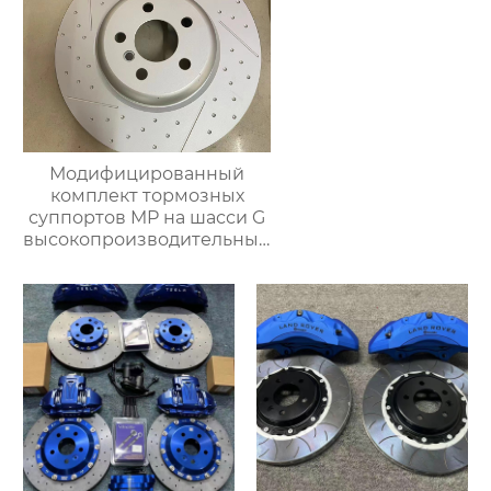
Модифицированный
комплект тормозных
суппортов MP на шасси G
высокопроизводительный
комплект задних
тормозов тормозной
суппорт для BMW серии
g38 g30 g12 g02