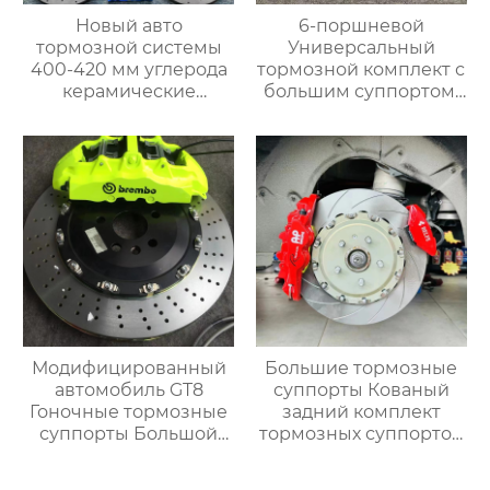
Новый авто
6-поршневой
тормозной системы
Универсальный
400-420 мм углерода
тормозной комплект с
керамические
большим суппортом,
тормозные диски
19-дюймовые колеса,
комплект с большой
Переднее колесо для
тормозной суппорт
Range Rover,
Специальный
тормозной комплект
Модифицированный
Большие тормозные
автомобиль GT8
суппорты Кованый
Гоночные тормозные
задний комплект
суппорты Большой
тормозных суппортов
тормозной комплект с
Ap 8560 с 4 горшками
8-дюймовым
для mercedes benz