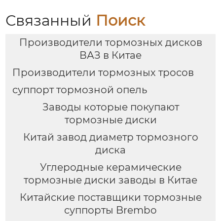
тормозным
bmw audi toyota
суппортом для дисков
subaru ford Cadillac
Связанный
Поиск
19 дюймов
Производители тормозных дисков
ВАЗ в Китае
Производители тормозных тросов
суппорт тормозной опель
Заводы которые покупают
тормозные диски
Китай завод диаметр тормозного
диска
Углеродные керамические
тормозные диски заводы в Китае
Китайские поставщики тормозные
суппорты Brembo