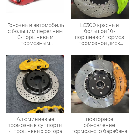
Гоночный автомобиль
LC300 красный
с большим передним
большой 10-
6-поршневым
поршневой тормоз
тормозным
тормозной диск
суппортом gt6 в
420×40 мм комплект
комплекте，Подходит
сверлильных дисков
для Mercedes-Benz
передний 10-
GLE w166 w167 S450
поршневой тормоз
S350 S600
большой комплект
Алюминиевые
повторное
тормозные суппорты
обновление
4 поршневых ротора
тормозного барабана