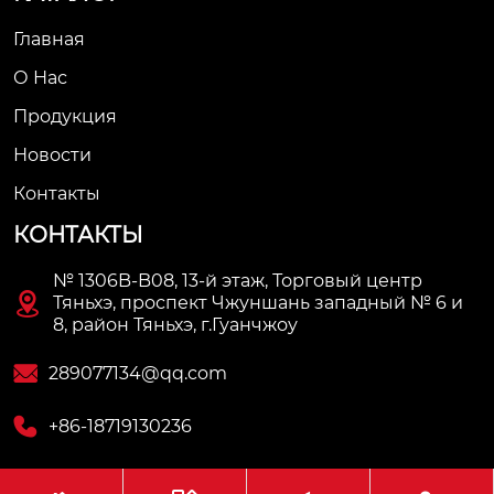
Главная
О Нас
Продукция
Новости
Контакты
КОНТАКТЫ
№ 1306B-B08, 13-й этаж, Торговый центр

Тяньхэ, проспект Чжуншань западный № 6 и
8, район Тяньхэ, г.Гуанчжоу

289077134@qq.com

+86-18719130236