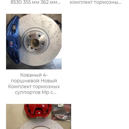
8530 355 мм 362 мм
комплект тормозных
380 мм
суппортов 19z для
Модифицированный
mercedes gle g
гоночный тормозной
универсал
суппорт с 4 горшками
автомобиль vitz
автомобиль Toyota
подержанный
автомобиль vitz
Кованый 4-
поршневой Новый
Комплект тормозных
суппортов Mp с
кронштейнами,
Дисками и колодками
для Автоматической
тормозной системы
Bmw Серии G