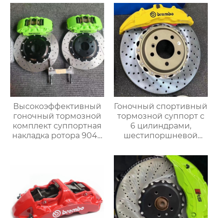
Высокоэффективный
Гоночный спортивный
гоночный тормозной
тормозной суппорт с
комплект суппортная
6 цилиндрами,
накладка ротора 9040
шестипоршневой
с 6 поршнями
тормозной суппорт
Подходит для BMW,
V6, изготовленный на
Mercedes, Audi
заказ, Большой
тормозной комплект