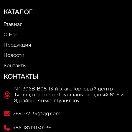
КАТАЛОГ
Главная
О Нас
Продукция
Новости
Контакты
КОНТАКТЫ
№ 1306B-B08, 13-й этаж, Торговый центр

Тяньхэ, проспект Чжуншань западный № 6 и
8, район Тяньхэ, г.Гуанчжоу

289077134@qq.com

+86-18719130236