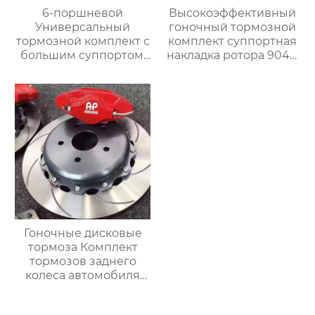
6-поршневой
Высокоэффективный
Универсальный
гоночный тормозной
тормозной комплект с
комплект суппортная
большим суппортом,
накладка ротора 9040
19-дюймовые колеса,
с 6 поршнями
Переднее колесо для
Подходит для BMW,
Range Rover,
Mercedes, Audi
Специальный
тормозной комплект
Гоночные дисковые
тормоза Комплект
тормозов заднего
колеса автомобиля
7700 для BMW E36 E30
E39 E39 E46 E90 E91