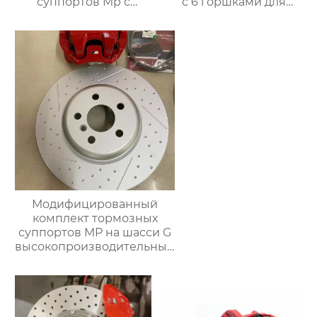
суппортов Mp с
с 6 горшками для
кронштейнами,
mercedes benz W177
Дисками и колодками
W176 W203 W204
для Автоматической
W212 W221 W220
тормозной системы
W2222 W205 A-B-C
Bmw Серии G
класса 1998-2022
Модифицированный
комплект тормозных
суппортов MP на шасси G
высокопроизводительный
комплект задних
тормозов тормозной
суппорт для BMW серии
g38 g30 g12 g02