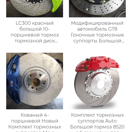
LC300 красный
Модифицированный
большой 10-
автомобиль GT8
поршневой тормоз
Гоночные тормозные
тормозной диск
суппорты Большой
420×40 мм комплект
тормозной комплект с
сверлильных дисков
8-дюймовым
передний 10-
тормозным
поршневой тормоз
суппортом для дисков
большой комплект
19 дюймов
Кованый 4-
Комплект тормозных
поршневой Новый
суппортов Auto
Комплект тормозных
Большой тормоз 8520