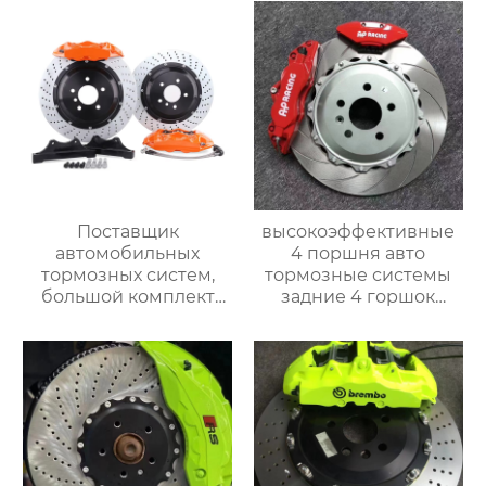
Поставщик
высокоэффективные
автомобильных
4 поршня авто
тормозных систем,
тормозные системы
большой комплект
задние 4 горшок
тормозных суппортов,
тормозной суппорт
задний тормозной
9202 для nissan 300zx
суппорт gt4 4pot,
350z 370z большой
подходит для Toyota,
тормозной комплект
Audi, Honda,
Volkswagen, Infiniti