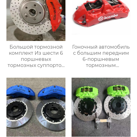
Большой тормозной
Гоночный автомобиль
комплект Из шести 6
с большим передним
поршневых
6-поршневым
тормозных суппортов
тормозным
AMG 6 Новый 6
суппортом gt6 в
поршневой
комплекте，Подходит
модифицированный
для Mercedes-Benz
гоночный тормозной
GLE w166 w167 S450
суппорт C63
S350 S600