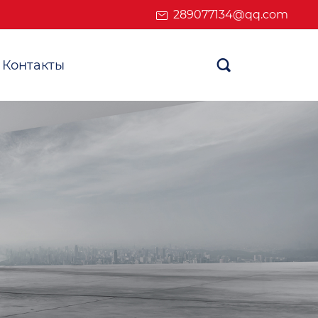
289077134@qq.com
Контакты
