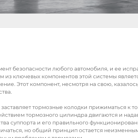
мент безопасности любого автомобиля, и ее испр
 из ключевых компонентов этой системы являетс
ние. Этот компонент, несмотря на свою, казалос
тва.
ый заставляет тормозные колодки прижиматься к т
йствием тормозного цилиндра двигаются и надав
тва суппорта и его правильного функционирован
личаться, но общий принцип остается неизменным