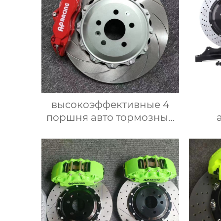
высокоэффективные 4
поршня авто тормозные
системы задние 4 горшок
то
тормозной суппорт 9202
бо
для nissan 300zx 350z 370z
тор
большой тормозной
за
комплект
с
подхо
Honda,