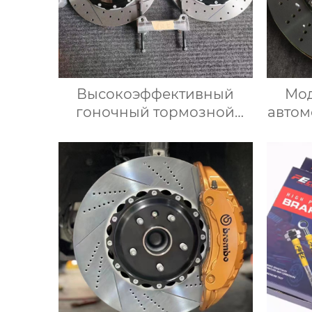
Высокоэффективный
Мо
гоночный тормозной
автом
комплект суппортная
то
накладка ротора 9040 с 6
Бо
поршнями Подходит для
комп
BMW, Mercedes, Audi
тор
для