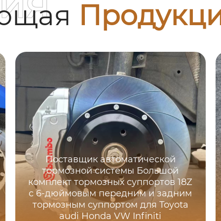
ия
ующая
Продукц
Поставщик автоматической
тормозной системы Большой
комплект тормозных суппортов 18Z
с 6-дюймовым передним и задним
тормозным суппортом для Toyota
audi Honda VW Infiniti