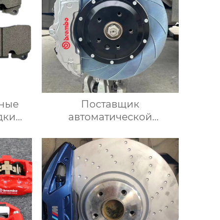
ные
Поставщик
дки
автоматической
рмула
тормозной системы
всех
Большой комплект
ных
тормозных суппортов 18Z
с 6-дюймовым передним
и задним тормозным
суппортом для Toyota audi
Honda VW Infiniti