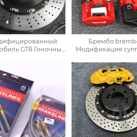
дифицированный
Брембо bremb
обиль GT8 Гоночные
Модификация суп
рмозные суппорты
Четырехпоршне
льшой тормозной
суппорт F40 Зад
лект с 8-дюймовым
колесо может б
мозным суппортом
модифицирова
 дисков 19 дюймов
двойными суппор
электромеханиче
суппорт