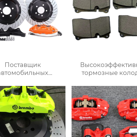
Поставщик
Высокоэффектив
автомобильных
тормозные коло
рмозных систем,
Керамическая фо
льшой комплект
f50 подходит для 
мозных суппортов,
модифицирован
дний тормозной
суппортов
уппорт gt4 4pot,
дит для Toyota, Audi,
 Volkswagen, Infiniti