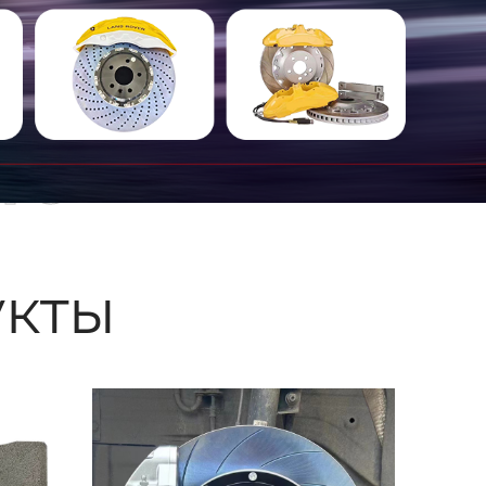
ые
кты