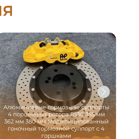
ия
Алюминиевые тормозные суппорты
4 поршневых ротора 8530 355 мм
Н
362 мм 380 мм Модифицированный
40
гоночный тормозной суппорт с 4
горшками