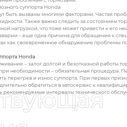
езным проблемам с тормозами.
озного суппорта Honda
т быть вызваны многими факторами. Частая пробл
жидкости. Также важно следить за состоянием то
ной нагрузкой, что тоже может привести к его н
аварии – еще одна причина для обращения к спец
так как своевременное обнаружение проблемы по
уппорта Honda
ивание – залог долгой и безотказной работы то
 при необходимости – обязательная процедура. 
ь перегрев и износ суппорта. При первых призна
длительно обратиться в автосервис к квалифиц
ствующая
ь рекомендуемые интервалы технического обслу