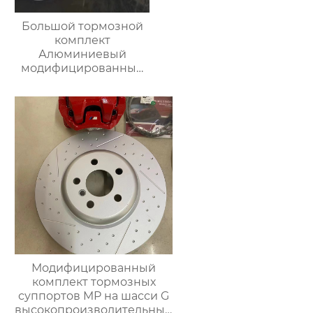
Большой тормозной
комплект
Алюминиевый
модифицированный
тормозной суппорт
MP 4 Поршневые
тормозные суппорты
для F30 F22 F31 F32 F34
Модифицированный
комплект тормозных
суппортов MP на шасси G
высокопроизводительный