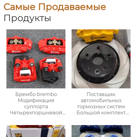
Самые Продаваемые
Продукты
Брембо brembo
Поставщик
Модификация
автомобильных
суппорта
тормозных систем
Четырехпоршневой
Большой комплект
суппорт F40 Заднее
тормозных суппортов
колесо может быть
18Z 4pot Суппорт
модифицировано
заднего тормоза