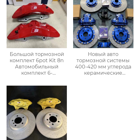
двойными
Подходит для Toyota,
суппортами
Audi, Honda,
электромеханический
Volkswagen, Infiniti
суппорт
Большой тормозной
Новый авто
комплект 6pot Kit 8n
тормозной системы
Автомобильный
400-420 мм углерода
комплект 6-
керамические
поршневых суппортов
тормозные диски
для Zeek 001 Toyota
комплект с большой
Reiz GX400 Haval
тормозной суппорт
F&LOVE F7 xD ARGO