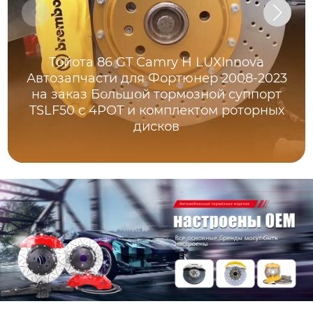
Тойота 86 GT Camry H LUXInnova
Автозапчасти для Фортюнер 2008-2023
на заказ Большой тормозной суппорт
TSLF50 с 4POT и комплектом роторных
дисков