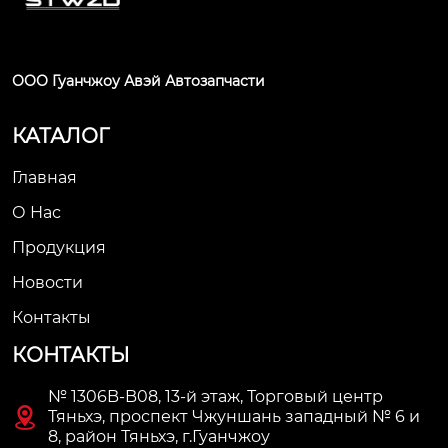
ООО Гуанчжоу Авэй Автозапчасти
КАТАЛОГ
Главная
О Нас
Продукция
Новости
Контакты
КОНТАКТЫ
№ 1306B-B08, 13-й этаж, Торговый центр

Тяньхэ, проспект Чжуншань западный № 6 и
8, район Тяньхэ, г.Гуанчжоу