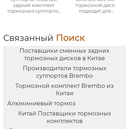
задний комплект
тормозной диск
тормозных суппортов
подходит для
Ap 8560 с 4 горшками
установки 18-
для mercedes benz
дюймовых колес
bmw audi toyota
Volkswagen Golf BMW
subaru ford Cadillac
g, Mercedes-Benz Audi
Связанный
Поиск
Поставщики сменных задних
тормозных дисков в Китае
Производители тормозных
суппортов Brembo
Тормозной комплект Brembo из
Китая
Алюминиевый тормоз
Китай Поставщики тормозных
комплектов