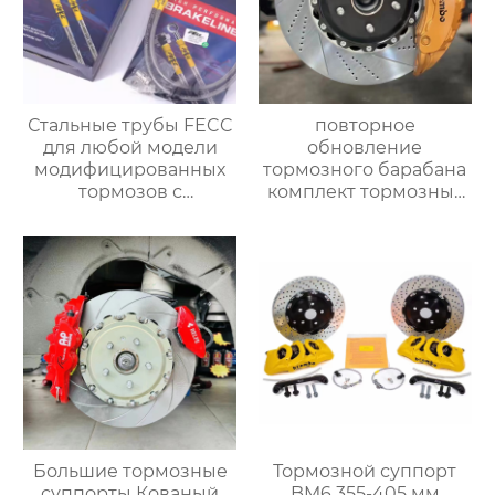
Стальные трубы FECC
повторное
для любой модели
обновление
модифицированных
тормозного барабана
тормозов с
комплект тормозных
суппортом,замены
суппортов 19z для
трубок, модернизация
mercedes gle g
для повышения
универсал
эффективности
автомобиль vitz
торможения
автомобиль Toyota
подержанный
автомобиль vitz
Большие тормозные
Тормозной суппорт
суппорты Кованый
BM6 355-405 мм