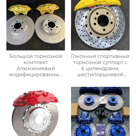
диаметром 19 дюймов
тормозной комплект
и выше Audi
Mercedes-benz BMW
Большой тормозной
Гоночный спортивный
комплект
тормозной суппорт с
Алюминиевый
6 цилиндрами,
модифицированный
шестипоршневой
тормозной суппорт
тормозной суппорт
MP 4 Поршневые
V6, изготовленный на
тормозные суппорты
заказ, Большой
для F30 F22 F31 F32 F34
тормозной комплект