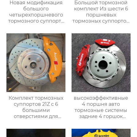
Новая модификация
Большой тормозной
большого
комплект Из шести 6
четырехпоршневого
поршневых
тормозного суппорта
тормозных суппортов
AP9200 Подходит для
AMG 6 Новый 6
любой модели с 16-
поршневой
дюймовыми
модифицированный
колесными дисками
гоночный тормозной
суппорт C63
Комплект тормозных
высокоэффективные
суппортов 21Z с 6
4 поршня авто
большими
тормозные системы
отверстиями для
задние 4 горшок
тормозного диска
тормозной суппорт
диаметром 380-390-
9202 для nissan 300zx
410 мм для колес
350z 370z большой