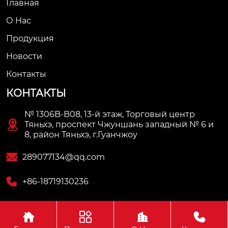
Главная
О Нас
Продукция
Новости
Контакты
КОНТАКТЫ
№ 1306B-B08, 13-й этаж, Торговый центр

Тяньхэ, проспект Чжуншань западный № 6 и
8, район Тяньхэ, г.Гуанчжоу

289077134@qq.com

+86-18719130236




Авторское право© ООО Гуанчжоу Авэй Автозапчасти