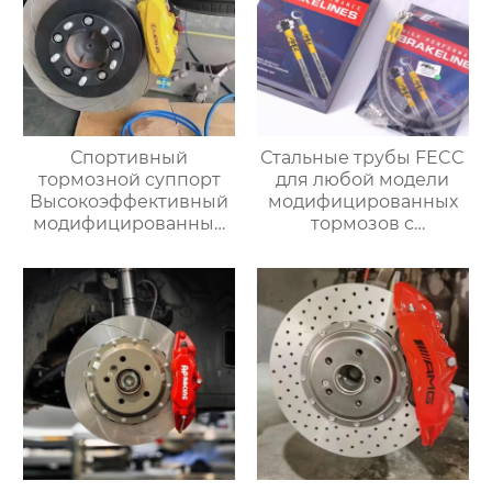
Спортивный
Стальные трубы FECC
тормозной суппорт
для любой модели
Высокоэффективный
модифицированных
модифицированный
тормозов с
большой тормозной
суппортом,замены
комплект 19Z
трубок, модернизация
Гоночные задние 4
для повышения
поршня Тормозной
эффективности
суппорт BMW Audi
торможения
Benz