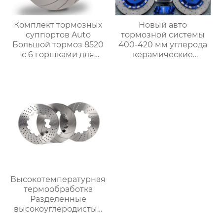
Комплект тормозных
Новый авто
суппортов Auto
тормозной системы
Большой тормоз 8520
400-420 мм углерода
с 6 горшками для
керамические
mercedes benz W177
тормозные диски
W176 W203 W204
комплект с большой
W212 W221 W220
тормозной суппорт
W2222 W205 A-B-C
класса 1998-2022
Высокотемпературная
термообработка
Разделенные
высокоуглеродистые
диски тормозной диск