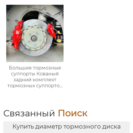
Модифицированные
тормозные диски
автомобиля Подходит
для
модифицированных
суппортов
Большие тормозные
суппорты Кованый
задний комплект
тормозных суппортов
Ap 8560 с 4 горшками
для mercedes benz
bmw audi toyota
subaru ford Cadillac
Связанный
Поиск
Купить диаметр тормозного диска