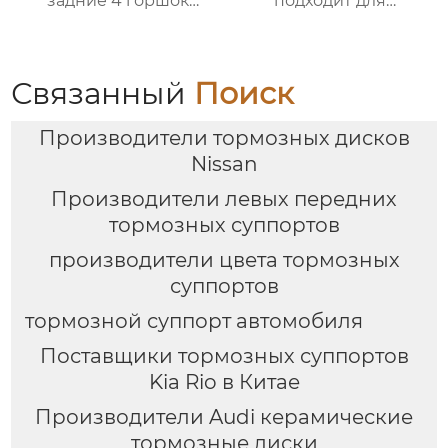
задние 4 горшок
подходит для
тормозной суппорт
установки 18-
9202 для nissan 300zx
дюймовых колес
350z 370z большой
Volkswagen Golf BMW
тормозной комплект
g, Mercedes-Benz Audi
Связанный
Поиск
Производители тормозных дисков
Nissan
Производители левых передних
тормозных суппортов
производители цвета тормозных
суппортов
тормозной суппорт автомобиля
Поставщики тормозных суппортов
Kia Rio в Китае
Производители Audi керамические
тормозные диски