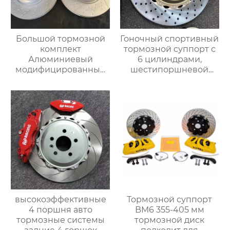
Большой тормозной
Гоночный спортивный
комплект
тормозной суппорт с
Алюминиевый
6 цилиндрами,
модифицированный
шестипоршневой
тормозной суппорт
тормозной суппорт
MP 4 Поршневые
V6, изготовленный на
тормозные суппорты
заказ, Большой
для F30 F22 F31 F32 F34
тормозной комплект
высокоэффективные
Тормозной суппорт
4 поршня авто
BM6 355-405 мм
тормозные системы
тормозной диск