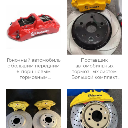
для повышения
дюймовыми
эффективности
колесными дисками
торможения
Гоночный автомобиль
Поставщик
с большим передним
автомобильных
6-поршневым
тормозных систем
тормозным
Большой комплект
суппортом gt6 в
тормозных суппортов
комплекте，Подходит
18Z 4pot Суппорт
для Mercedes-Benz
заднего тормоза
GLE w166 w167 S450
Подходит для Toyota,
S350 S600
Audi, Honda,
Volkswagen, Infiniti