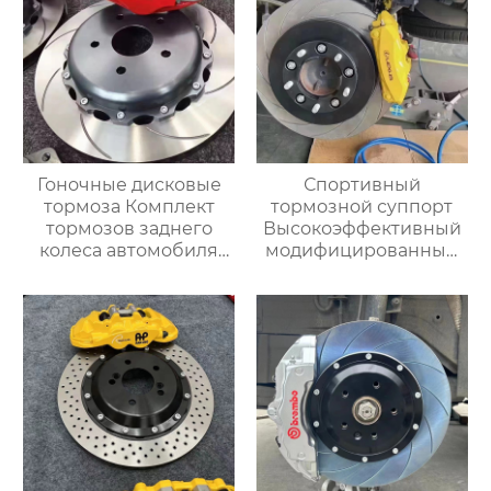
Гоночные дисковые
Спортивный
тормоза Комплект
тормозной суппорт
тормозов заднего
Высокоэффективный
колеса автомобиля
модифицированный
7700 для BMW E36 E30
большой тормозной
E39 E39 E46 E90 E91
комплект 19Z
E92
Гоночные задние 4
поршня Тормозной
суппорт BMW Audi
Benz