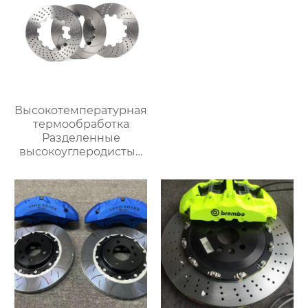
Высокотемпературная
термообработка
Разделенные
высокоуглеродистые
диски тормозной диск
Модифицированные
тормозные диски
автомобиля Подходит
для
модифицированных
суппортов