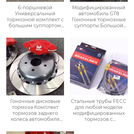
6-поршневой
Модифицированный
Универсальный
автомобиль GT8
тормозной комплект с
Гоночные тормозные
большим суппортом,
суппорты Большой
19-дюймовые колеса,
тормозной комплект с
Переднее колесо для
8-дюймовым
Range Rover,
тормозным
Специальный
суппортом для дисков
тормозной комплект
19 дюймов
Гоночные дисковые
Стальные трубы FECC
тормоза Комплект
для любой модели
тормозов заднего
модифицированных
колеса автомобиля
тормозов с
7700 для BMW E36 E30
суппортом,замены
E39 E39 E46 E90 E91
трубок, модернизация