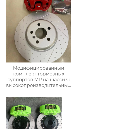
E92
для повышения
эффективности
торможения
Модифицированный
комплект тормозных
суппортов MP на шасси G
высокопроизводительный
комплект задних
тормозов тормозной
суппорт для BMW серии
g38 g30 g12 g02