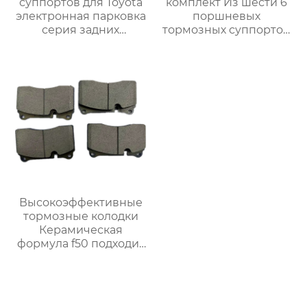
суппортов для Toyota
комплект Из шести 6
электронная парковка
поршневых
серия задних
тормозных суппортов
электромеханических
AMG 6 Новый 6
четырехпоршневой
поршневой
тормозной суппорт
модифицированный
355 380 400
гоночный тормозной
суппорт C63
Высокоэффективные
тормозные колодки
Керамическая
формула f50 подходит
для всех
модифицированных
суппортов