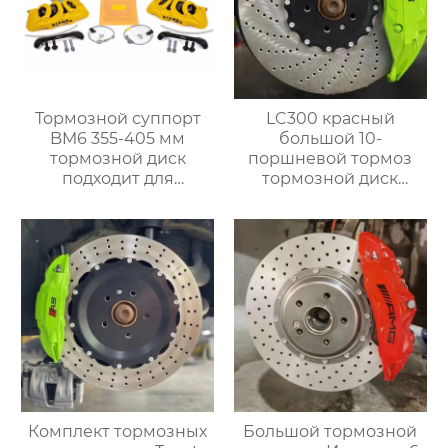
Тормозной суппорт
LC300 красный
BM6 355-405 мм
большой 10-
тормозной диск
поршневой тормоз
подходит для
тормозной диск
установки 18-
420×40 мм комплект
дюймовых колес
сверлильных дисков
Volkswagen Golf BMW
передний 10-
g, Mercedes-Benz Audi
поршневой тормоз
большой комплект
Комплект тормозных
Большой тормозной