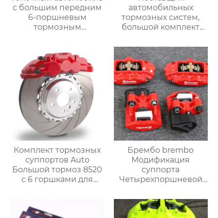
с большим передним
автомобильных
6-поршневым
тормозных систем,
тормозным
большой комплект
суппортом gt6 в
тормозных суппортов,
комплекте，Подходит
задний тормозной
для Mercedes-Benz
суппорт gt4 4pot,
GLE w166 w167 S450
подходит для Toyota,
S350 S600
Audi, Honda,
Volkswagen, Infiniti
Комплект тормозных
Брембо brembo
суппортов Auto
Модификация
Большой тормоз 8520
суппорта
с 6 горшками для
Четырехпоршневой
mercedes benz W177
суппорт F40 Заднее
W176 W203 W204
колесо может быть
W212 W221 W220
модифицировано