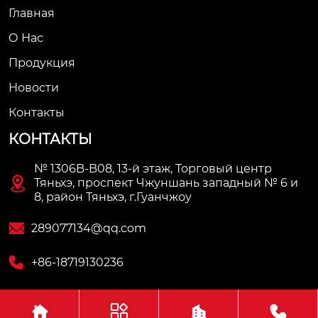
Главная
О Нас
Продукция
Новости
Контакты
КОНТАКТЫ
№ 1306B-B08, 13-й этаж, Торговый центр

Тяньхэ, проспект Чжуншань западный № 6 и
8, район Тяньхэ, г.Гуанчжоу

289077134@qq.com

+86-18719130236



