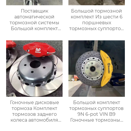
Поставщик
Большой тормозной
автоматической
комплект Из шести 6
тормозной системы
поршневых
Большой комплект
тормозных суппортов
тормозных суппортов
AMG 6 Новый 6
18Z с 6-дюймовым
поршневой
передним и задним
модифицированный
тормозным
гоночный тормозной
суппортом для Toyota
суппорт C63
audi Honda VW Infiniti
Гоночные дисковые
Большой комплект
тормоза Комплект
тормозных суппортов
тормозов заднего
9N 6-pot VIN B9
колеса автомобиля
Гоночные тормозные
7700 для BMW E36 E30
диски Автоматическая