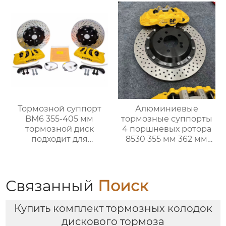
E39 E39 E46 E90 E91
тормозная система
E92
для Audi A1 A2 A3 A4 A5
A6 A7 A8
Тормозной суппорт
Алюминиевые
BM6 355-405 мм
тормозные суппорты
тормозной диск
4 поршневых ротора
подходит для
8530 355 мм 362 мм
установки 18-
380 мм
дюймовых колес
Модифицированный
Volkswagen Golf BMW
гоночный тормозной
g, Mercedes-Benz Audi
суппорт с 4 горшками
Связанный
Поиск
Купить комплект тормозных колодок
дискового тормоза