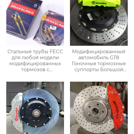
W2222 W205 A-B-C
двойными
класса 1998-2022
суппортами
электромеханический
суппорт
Стальные трубы FECC
Модифицированный
для любой модели
автомобиль GT8
модифицированных
Гоночные тормозные
тормозов с
суппорты Большой
суппортом,замены
тормозной комплект с
трубок, модернизация
8-дюймовым
для повышения
тормозным
эффективности
суппортом для дисков
торможения
19 дюймов