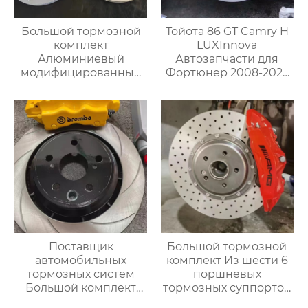
Большой тормозной
Тойота 86 GT Camry H
комплект
LUXInnova
Алюминиевый
Автозапчасти для
модифицированный
Фортюнер 2008-2023
тормозной суппорт
на заказ Большой
MP 4 Поршневые
тормозной суппорт
тормозные суппорты
TSLF50 с 4POT и
для F30 F22 F31 F32 F34
комплектом роторных
дисков
Поставщик
Большой тормозной
автомобильных
комплект Из шести 6
тормозных систем
поршневых
Большой комплект
тормозных суппортов
тормозных суппортов
AMG 6 Новый 6