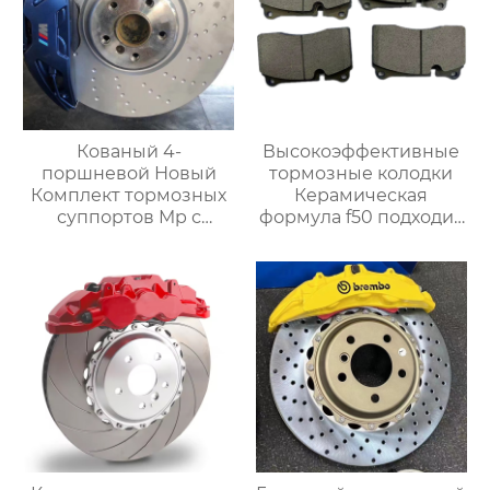
Кованый 4-
Высокоэффективные
поршневой Новый
тормозные колодки
Комплект тормозных
Керамическая
суппортов Mp с
формула f50 подходит
кронштейнами,
для всех
Дисками и колодками
модифицированных
для Автоматической
суппортов
тормозной системы
Bmw Серии G