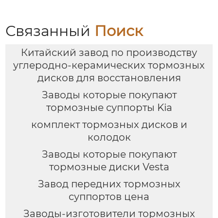
18Z 4pot Суппорт
поршневой
заднего тормоза
модифицированный
Подходит для Toyota,
гоночный тормозной
Связанный
Поиск
Audi, Honda,
суппорт C63
Volkswagen, Infiniti
Китайский завод по производству
углеродно-керамических тормозных
дисков для восстановления
Заводы которые покупают
тормозные суппорты Kia
комплект тормозных дисков и
колодок
Заводы которые покупают
тормозные диски Vesta
Завод передних тормозных
суппортов цена
Заводы-изготовители тормозных