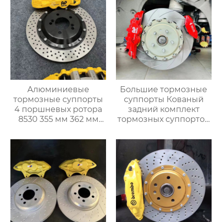
g, Mercedes-Benz Audi
355 380 400
Алюминиевые
Большие тормозные
тормозные суппорты
суппорты Кованый
4 поршневых ротора
задний комплект
8530 355 мм 362 мм
тормозных суппортов
380 мм
Ap 8560 с 4 горшками
Модифицированный
для mercedes benz
гоночный тормозной
bmw audi toyota
суппорт с 4 горшками
subaru ford Cadillac