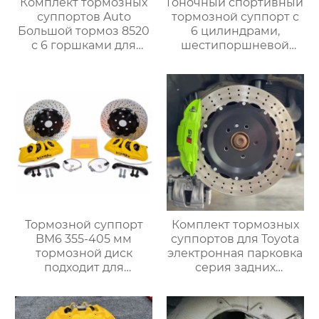
Комплект тормозных
Гоночный спортивный
суппортов Auto
тормозной суппорт с
Большой тормоз 8520
6 цилиндрами,
с 6 горшками для
шестипоршневой
mercedes benz W177
тормозной суппорт
W176 W203 W204
V6, изготовленный на
W212 W221 W220
заказ, Большой
W2222 W205 A-B-C
тормозной комплект
класса 1998-2022
Тормозной суппорт
Комплект тормозных
BM6 355-405 мм
суппортов для Toyota
тормозной диск
электронная парковка
подходит для
серия задних
установки 18-
электромеханических
дюймовых колес
четырехпоршневой
Volkswagen Golf BMW
тормозной суппорт