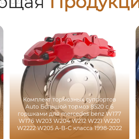
ующая
Продукц
Комплект тормозных суппортов
Auto Большой тормоз 8520 с 6
горшками для mercedes benz W177
W176 W203 W204 W212 W221 W220
W2222 W205 A-B-C класса 1998-2022