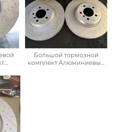
евой
Большой тормозной
кт
комплект Алюминиевый
ов Mp
модифицированный
и,
тормозной суппорт MP 4
ками
Поршневые тормозные
кой
суппорты для F30 F22 F31
ы Bmw
F32 F34