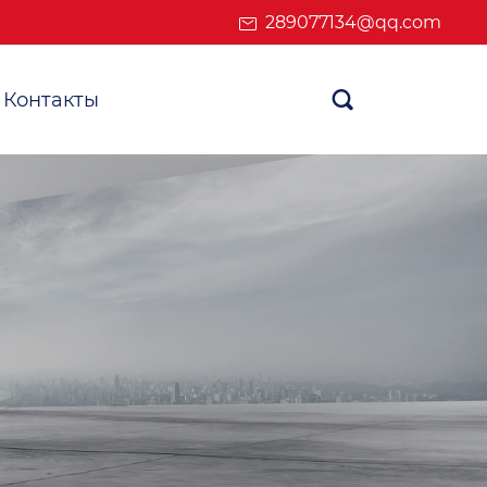
289077134@qq.com
Контакты
