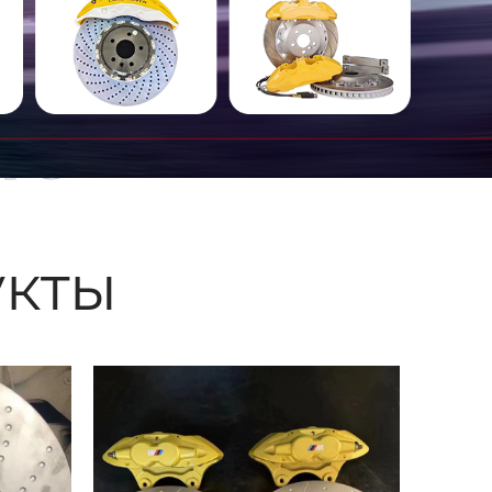
ые
кты