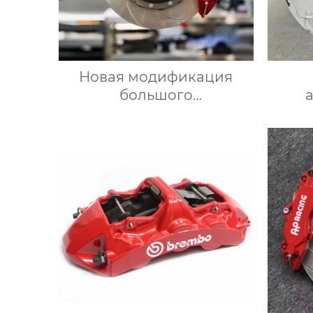
Новая модификация
большого
четырехпоршневого
то
тормозного суппорта
Бо
AP9200 Подходит для
тормо
любой модели с 16-
с 6-
дюймовыми колесными
и з
дисками
суппо
H