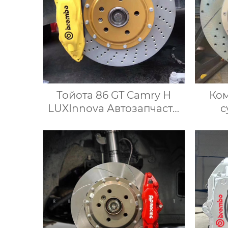
Тойота 86 GT Camry H
Ко
LUXInnova Автозапчасти
с
для Фортюнер 2008-2023
боль
на заказ Большой
для
тормозной суппорт
диам
TSLF50 с 4POT и
мм д
комплектом роторных
19 д
дисков
Me