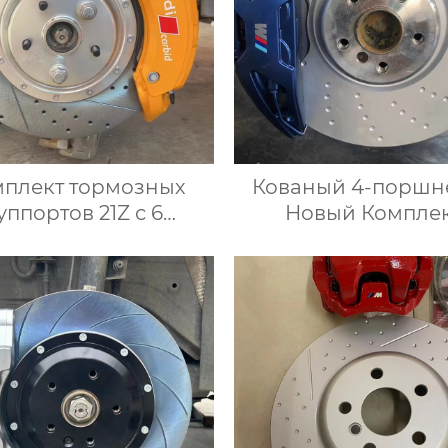
мплект тормозных
Кованый 4-поршн
уппортов 21Z с 6
Новый Компле
шими отверстиями
тормозных суппорт
 тормозного диска
с кронштейнам
етром 380-390-410
Дисками и колод
ля колес диаметром
для Автоматичес
юймов и выше Audi
тормозной систем
rcedes-benz BMW
Серии G