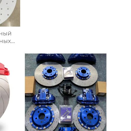
ный
зных
асси G
ельный
их
зной
серии
2