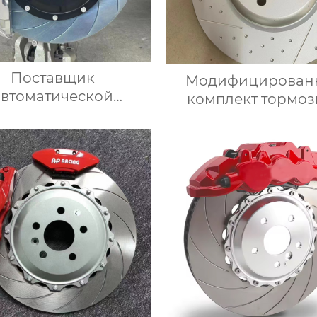
Поставщик
Модифицирован
автоматической
комплект тормо
рмозной системы
суппортов MP на ш
льшой комплект
высокопроизводит
зных суппортов 18Z
комплект задн
дюймовым передним
тормозов тормо
адним тормозным
суппорт для BMW 
ртом для Toyota audi
g38 g30 g12 g0
onda VW Infiniti