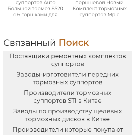
суппортов Auto
поршневой Новый
Большой тормоз 8520
Комплект тормозных
с 6 горшками для
суппортов Mp с
mercedes benz W177
кронштейнами,
W176 W203 W204
Дисками и колодками
W212 W221 W220
для Автоматической
W2222 W205 A-B-C
тормозной системы
Связанный
Поиск
класса 1998-2022
Bmw Серии G
Поставщики ремонтных комплектов
суппортов
Заводы-изготовители передних
тормозных суппортов
Производители тормозных
суппортов STI в Китае
Заводы по производству щелевых
тормозных дисков в Китае
Производители которые покупают