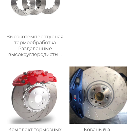
Высокотемпературная
термообработка
Разделенные
высокоуглеродистые
диски тормозной диск
Модифицированные
тормозные диски
автомобиля Подходит
для
модифицированных
суппортов
Комплект тормозных
Кованый 4-