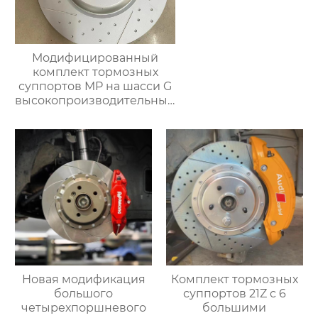
Модифицированный
комплект тормозных
суппортов MP на шасси G
высокопроизводительный
комплект задних
тормозов тормозной
суппорт для BMW серии
g38 g30 g12 g02
Новая модификация
Комплект тормозных
большого
суппортов 21Z с 6
четырехпоршневого
большими