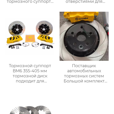
тормозного суппорта
отверстиями для
AP9200 Подходит для
тормозного диска
любой модели с 16-
диаметром 380-390-
дюймовыми
410 мм для колес
колесными дисками
диаметром 19 дюймов
и выше Audi
Mercedes-benz BMW
Тормозной суппорт
Поставщик
BM6 355-405 мм
автомобильных
тормозной диск
тормозных систем
подходит для
Большой комплект
установки 18-
тормозных суппортов
дюймовых колес
18Z 4pot Суппорт
Volkswagen Golf BMW
заднего тормоза
g, Mercedes-Benz Audi
Подходит для Toyota,
Audi, Honda,
Volkswagen, Infiniti