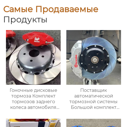
Самые Продаваемые
Продукты
Гоночные дисковые
Поставщик
тормоза Комплект
автоматической
тормозов заднего
тормозной системы
колеса автомобиля
Большой комплект
7700 для BMW E36 E30
тормозных суппортов
E39 E39 E46 E90 E91
18Z с 6-дюймовым
E92
передним и задним