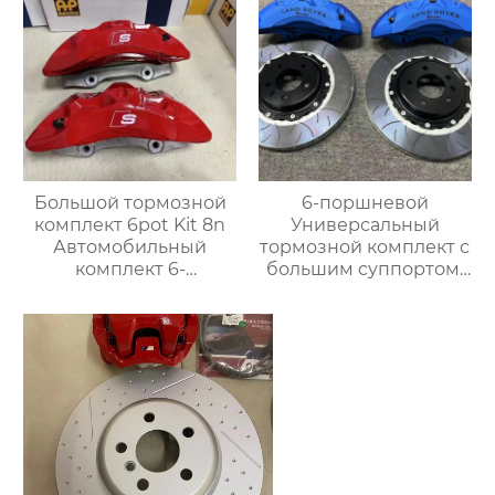
тормозным
суппортом для Toyota
audi Honda VW Infiniti
Большой тормозной
6-поршневой
комплект 6pot Kit 8n
Универсальный
Автомобильный
тормозной комплект с
комплект 6-
большим суппортом,
поршневых суппортов
19-дюймовые колеса,
для Zeek 001 Toyota
Переднее колесо для
Reiz GX400 Haval
Range Rover,
F&LOVE F7 xD ARGO
Специальный
тормозной комплект