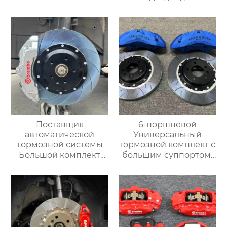
7700 для BMW E36 E30
установки 18-
E39 E39 E46 E90 E91
дюймовых колес
E92
Volkswagen Golf BMW
g, Mercedes-Benz Audi
Поставщик
6-поршневой
автоматической
Универсальный
тормозной системы
тормозной комплект с
Большой комплект
большим суппортом,
тормозных суппортов
19-дюймовые колеса,
18Z с 6-дюймовым
Переднее колесо для
передним и задним
Range Rover,
тормозным
Специальный
суппортом для Toyota
тормозной комплект
audi Honda VW Infiniti