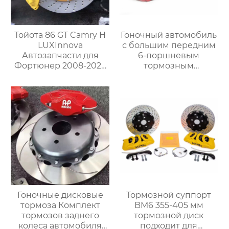
Тойота 86 GT Camry H
Гоночный автомобиль
LUXInnova
с большим передним
Автозапчасти для
6-поршневым
Фортюнер 2008-2023
тормозным
на заказ Большой
суппортом gt6 в
тормозной суппорт
комплекте，Подходит
TSLF50 с 4POT и
для Mercedes-Benz
комплектом роторных
GLE w166 w167 S450
дисков
S350 S600
Гоночные дисковые
Тормозной суппорт
тормоза Комплект
BM6 355-405 мм
тормозов заднего
тормозной диск
колеса автомобиля
подходит для