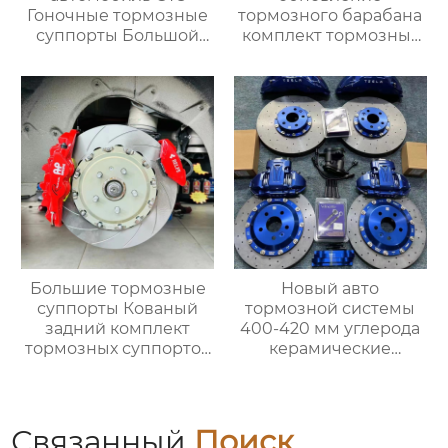
Гоночные тормозные
тормозного барабана
суппорты Большой
комплект тормозных
тормозной комплект с
суппортов 19z для
8-дюймовым
mercedes gle g
тормозным
универсал
суппортом для дисков
автомобиль vitz
19 дюймов
автомобиль Toyota
подержанный
автомобиль vitz
Большие тормозные
Новый авто
суппорты Кованый
тормозной системы
задний комплект
400-420 мм углерода
тормозных суппортов
керамические
Ap 8560 с 4 горшками
тормозные диски
для mercedes benz
комплект с большой
bmw audi toyota
тормозной суппорт
subaru ford Cadillac
Связанный
Поиск