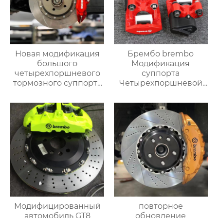
Новая модификация
Брембо brembo
большого
Модификация
четырехпоршневого
суппорта
тормозного суппорта
Четырехпоршневой
AP9200 Подходит для
суппорт F40 Заднее
любой модели с 16-
колесо может быть
дюймовыми
модифицировано
колесными дисками
двойными
суппортами
электромеханический
суппорт
Модифицированный
повторное
автомобиль GT8
обновление