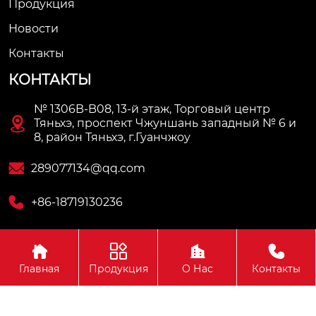
Продукция
Новости
Контакты
КОНТАКТЫ
№ 1306B-B08, 13-й этаж, Торговый центр

Тяньхэ, проспект Чжуншань западный № 6 и
8, район Тяньхэ, г.Гуанчжоу

289077134@qq.com

+86-18719130236




Авторское право© ООО Гуанчжоу Авэй Автозапчасти
Главная
Продукция
О Нас
Контакты