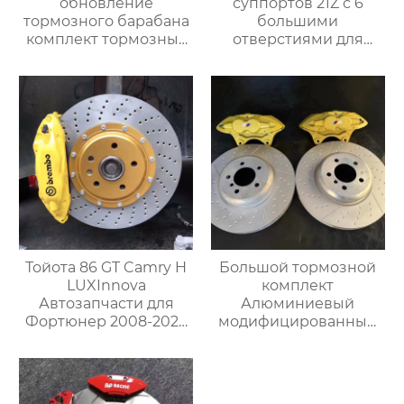
обновление
суппортов 21Z с 6
тормозного барабана
большими
комплект тормозных
отверстиями для
суппортов 19z для
тормозного диска
mercedes gle g
диаметром 380-390-
универсал
410 мм для колес
автомобиль vitz
диаметром 19 дюймов
автомобиль Toyota
и выше Audi
подержанный
Mercedes-benz BMW
автомобиль vitz
Тойота 86 GT Camry H
Большой тормозной
LUXInnova
комплект
Автозапчасти для
Алюминиевый
Фортюнер 2008-2023
модифицированный
на заказ Большой
тормозной суппорт
тормозной суппорт
MP 4 Поршневые
TSLF50 с 4POT и
тормозные суппорты
комплектом роторных
для F30 F22 F31 F32 F34