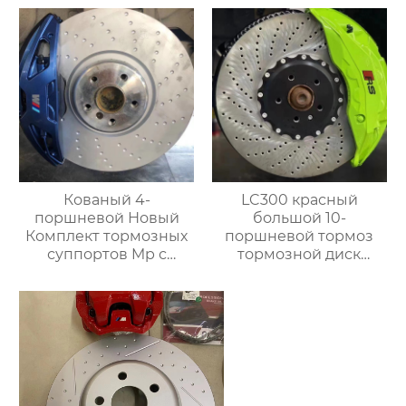
комплект 19Z
18Z 4pot Суппорт
Гоночные задние 4
заднего тормоза
поршня Тормозной
Подходит для Toyota,
суппорт BMW Audi
Audi, Honda,
Benz
Volkswagen, Infiniti
Кованый 4-
LC300 красный
поршневой Новый
большой 10-
Комплект тормозных
поршневой тормоз
суппортов Mp с
тормозной диск
кронштейнами,
420×40 мм комплект
Дисками и колодками
сверлильных дисков
для Автоматической
передний 10-
тормозной системы
поршневой тормоз
Bmw Серии G
большой комплект