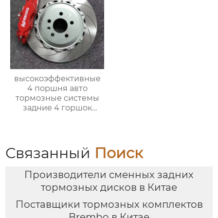
дисков
высокоэффективные
4 поршня авто
тормозные системы
задние 4 горшок
тормозной суппорт
9202 для nissan 300zx
350z 370z большой
тормозной комплект
Связанный
Поиск
Производители сменных задних
тормозных дисков в Китае
Поставщики тормозных комплектов
Brembo в Китае