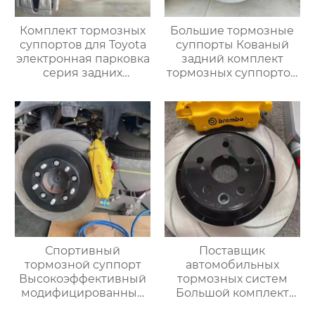
Комплект тормозных
Большие тормозные
суппортов для Toyota
суппорты Кованый
электронная парковка
задний комплект
серия задних
тормозных суппортов
электромеханических
Ap 8560 с 4 горшками
четырехпоршневой
для mercedes benz
тормозной суппорт
bmw audi toyota
355 380 400
subaru ford Cadillac
Спортивный
Поставщик
тормозной суппорт
автомобильных
Высокоэффективный
тормозных систем
модифицированный
Большой комплект
большой тормозной
тормозных суппортов