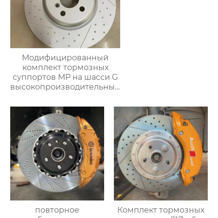
Модифицированный
комплект тормозных
суппортов MP на шасси G
высокопроизводительный
комплект задних
тормозов тормозной
суппорт для BMW серии
g38 g30 g12 g02
повторное
Комплект тормозных