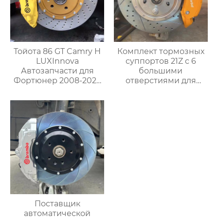
Тойота 86 GT Camry H
Комплект тормозных
LUXInnova
суппортов 21Z с 6
Автозапчасти для
большими
Фортюнер 2008-2023
отверстиями для
на заказ Большой
тормозного диска
тормозной суппорт
диаметром 380-390-
TSLF50 с 4POT и
410 мм для колес
комплектом роторных
диаметром 19 дюймов
дисков
и выше Audi
Mercedes-benz BMW
Поставщик
автоматической