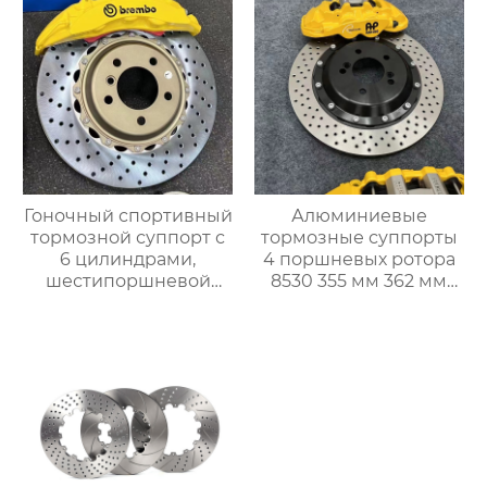
Mercedes, Audi
для повышения
эффективности
торможения
Гоночный спортивный
Алюминиевые
тормозной суппорт с
тормозные суппорты
6 цилиндрами,
4 поршневых ротора
шестипоршневой
8530 355 мм 362 мм
тормозной суппорт
380 мм
V6, изготовленный на
Модифицированный
заказ, Большой
гоночный тормозной
тормозной комплект
суппорт с 4 горшками