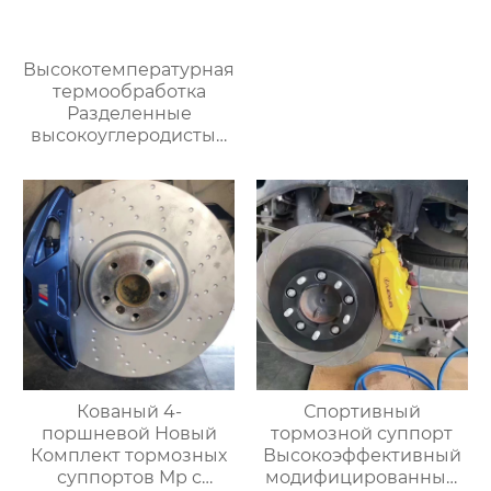
Высокотемпературная
термообработка
Разделенные
высокоуглеродистые
диски тормозной диск
Модифицированные
тормозные диски
автомобиля Подходит
для
модифицированных
суппортов
Кованый 4-
Спортивный
поршневой Новый
тормозной суппорт
Комплект тормозных
Высокоэффективный
суппортов Mp с
модифицированный