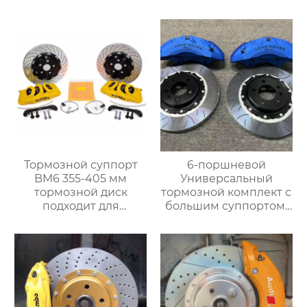
кронштейнами,
большой тормозной
Дисками и колодками
комплект 19Z
для Автоматической
Гоночные задние 4
тормозной системы
поршня Тормозной
Bmw Серии G
суппорт BMW Audi
Benz
Тормозной суппорт
6-поршневой
BM6 355-405 мм
Универсальный
тормозной диск
тормозной комплект с
подходит для
большим суппортом,
установки 18-
19-дюймовые колеса,
дюймовых колес
Переднее колесо для
Volkswagen Golf BMW
Range Rover,
g, Mercedes-Benz Audi
Специальный
тормозной комплект