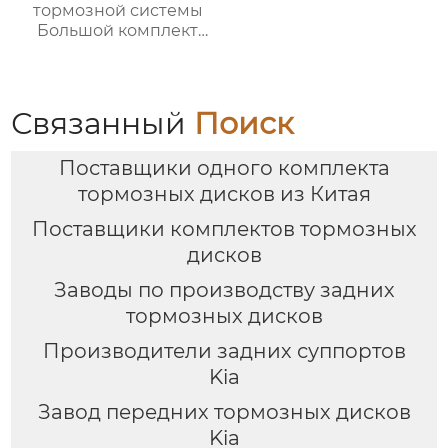
тормозной системы
Большой комплект
тормозных суппортов
18Z с 6-дюймовым
передним и задним
тормозным
Связанный
Поиск
суппортом для Toyota
audi Honda VW Infiniti
Поставщики одного комплекта
тормозных дисков из Китая
Поставщики комплектов тормозных
дисков
Заводы по производству задних
тормозных дисков
Производители задних суппортов
Kia
Завод передних тормозных дисков
Kia