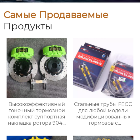
Самые Продаваемые
Продукты
Высокоэффективный
Стальные трубы FECC
гоночный тормозной
для любой модели
комплект суппортная
модифицированных
накладка ротора 9040
тормозов с
с 6 поршнями
суппортом,замены
Подходит для BMW,
трубок, модернизация